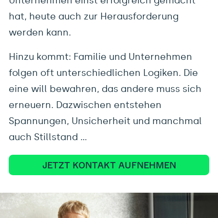
Unternehmen einst erfolgreich gemacht
Führungsteams. Gemeinsam erreichen wir,
hat, heute auch zur Herausforderung
dass Veränderung im Unternehmen
werden kann.
(wieder) möglich wird.
Hinzu kommt: Familie und Unternehmen
folgen oft unterschiedlichen Logiken. Die
eine will bewahren, das andere muss sich
erneuern. Dazwischen entstehen
Spannungen, Unsicherheit und manchmal
auch Stillstand …
JETZT KONTAKT AUFNEHMEN