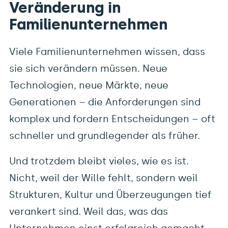
Datenschutz
Veränderung in
Familienunternehmen
Viele Familienunternehmen wissen, dass
sie sich verändern müssen. Neue
Technologien, neue Märkte, neue
Anna Beinlich
Generationen – die Anforderungen sind
Harkortstraße 81
22765 Hamburg
komplex und fordern Entscheidungen – oft
schneller und grundlegender als früher.
ab@anna-beinlich.de
040 – 181 105 25
Und trotzdem bleibt vieles, wie es ist.
Nicht, weil der Wille fehlt, sondern weil
Veränderung in Familienunternehmen
Strukturen, Kultur und Überzeugungen tief
verankert sind. Weil das, was das
Ich arbeite mit Geschäftsleitungen und