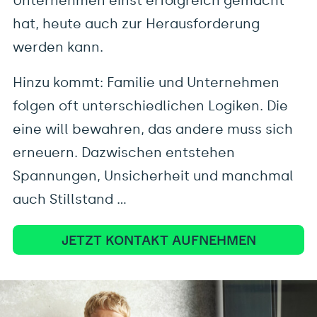
Unternehmen einst erfolgreich gemacht
Führungsteams. Gemeinsam erreichen wir,
hat, heute auch zur Herausforderung
dass Veränderung im Unternehmen
werden kann.
(wieder) möglich wird.
Hinzu kommt: Familie und Unternehmen
folgen oft unterschiedlichen Logiken. Die
eine will bewahren, das andere muss sich
erneuern. Dazwischen entstehen
Spannungen, Unsicherheit und manchmal
auch Stillstand …
JETZT KONTAKT AUFNEHMEN