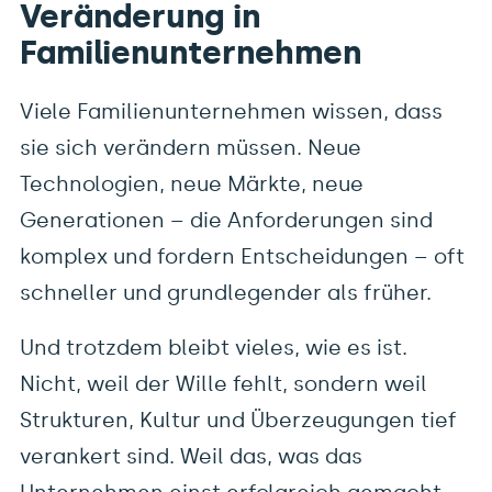
Datenschutz
Veränderung in
Familienunternehmen
Viele Familienunternehmen wissen, dass
sie sich verändern müssen. Neue
Technologien, neue Märkte, neue
Anna Beinlich
Generationen – die Anforderungen sind
Harkortstraße 81
22765 Hamburg
komplex und fordern Entscheidungen – oft
schneller und grundlegender als früher.
ab@anna-beinlich.de
040 – 181 105 25
Und trotzdem bleibt vieles, wie es ist.
Nicht, weil der Wille fehlt, sondern weil
Veränderung in Familienunternehmen
Strukturen, Kultur und Überzeugungen tief
verankert sind. Weil das, was das
Ich arbeite mit Geschäftsleitungen und